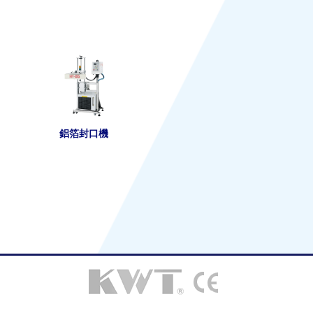
鋁箔封口機