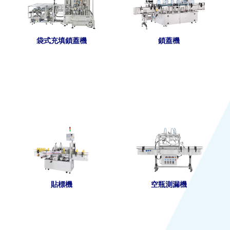
袋式充填鎖蓋機
鎖蓋機
貼標機
空瓶測漏機