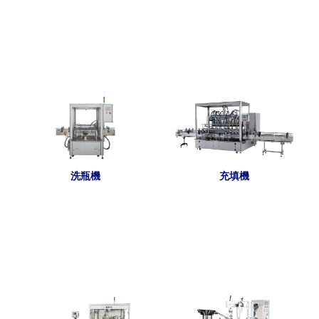
充填機
洗瓶機