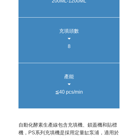
200ML-1200ML
充填頭數
8
產能
≦40 pcs/min
自動化酵素生產線包含充填機、鎖蓋機和貼標
機，PS系列充填機是採用定量缸泵浦，適用於