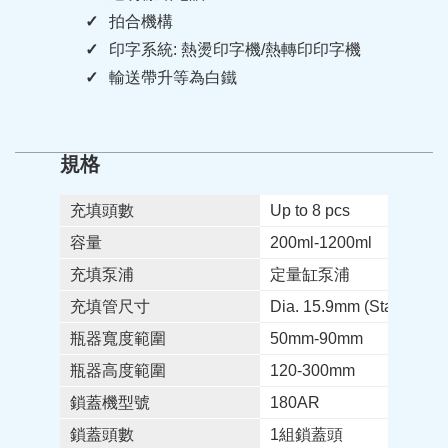
拍合機構
印字系統: 熱燙印字機/熱轉印印字機
輸送帶升等為白鐵
規格
充填頭數
Up to 8 pcs
容量
200ml-1200ml
充填泵浦
定量缸泵浦
充填管尺寸
Dia. 15.9mm (Standard)
瓶器寬度範圍
50mm-90mm
瓶器高度範圍
120-300mm
鎖蓋機型號
180AR
鎖蓋頭數
1組鎖蓋頭