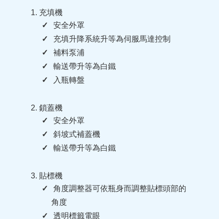
充填機
安全外罩
充填升降系統升等為伺服馬達控制
補料泵浦
輸送帶升等為白鐵
入瓶轉盤
鎖蓋機
安全外罩
斜坡式補蓋機
輸送帶升等為白鐵
貼標機
角度調整器可依瓶身而調整貼標頭部的
角度
透明標籤電眼