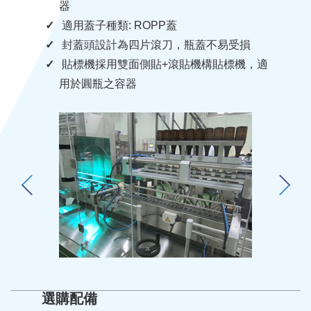
器
適用蓋子種類: ROPP蓋
封蓋頭設計為四片滾刀，瓶蓋不易受損
貼標機採用雙面側貼+滾貼機構貼標機，適
用於圓瓶之容器
選購配備