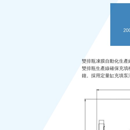
20
雙排瓶凍膜自動化生產
雙排瓶生產線確保充填機
鐘。採用定量缸充填泵