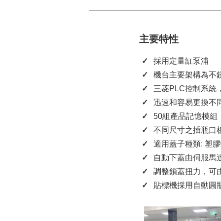
主要特性
採用定量缸泵浦
機台主要架構為不
三菱PLC控制系
迅速和容易更換不
50組產品記憶模組
不同尺寸之插瓶口
適用蓋子種類: 塑
自動下蓋由伺服馬達
調整鎖蓋扭力，可
貼標機採用自動圓