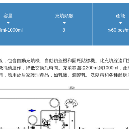
容量
充填頭數
產能
0ml-1000ml
8
≦60 pcs/m
線，包含自動充填機、自動鎖蓋機和圓瓶貼標機。此充填線適用
持續運作，降低交換瓶時間。充填範圍從200ml到1000ml，產
浦，應用於居家護理產品，如乳液、潤髮乳、洗髮精和各種黏稠