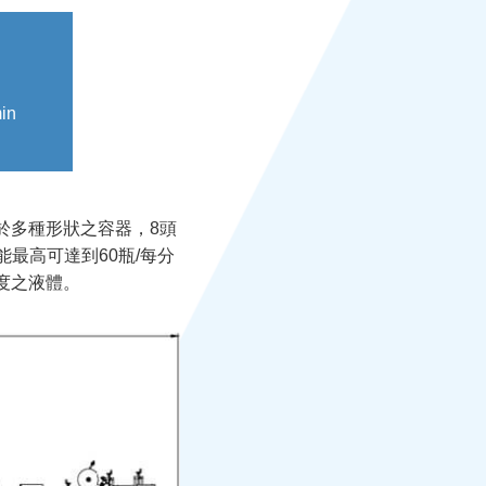
in
於多種形狀之容器，8頭
能最高可達到60瓶/每分
度之液體。