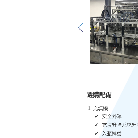
選購配備
充填機
安全外罩
充填升降系統升
入瓶轉盤