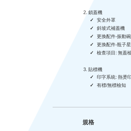
鎖蓋機
安全外罩
斜坡式補蓋機
更換配件-振動
更換配件-瓶子
檢查項目: 無蓋
貼標機
印字系統: 熱燙
有標/無標檢知
規格