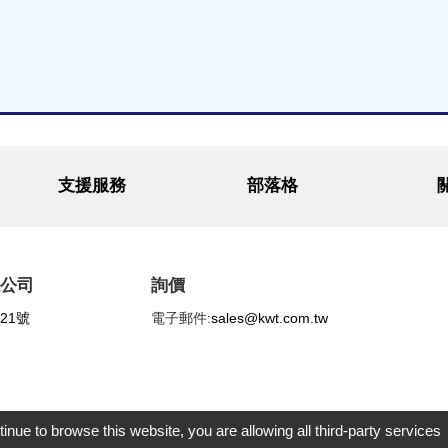
支援服務
部落格
總公司
詢價
21號
電子郵件:
sales@kwt.com.tw
tinue to browse this website, you are allowing all third-party services