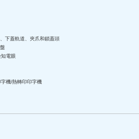
碗、下蓋軌道、夾爪和鎖蓋頭
星盤
檢知電眼
印字機/熱轉印印字機